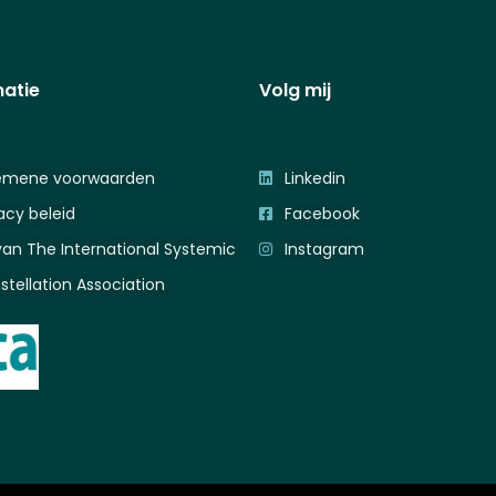
matie
Volg mij
emene voorwaarden
Linkedin
acy beleid
Facebook
van The International Systemic
Instagram
tellation Association