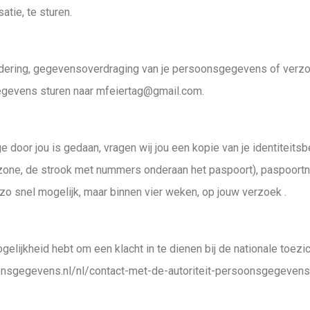
atie, te sturen.
ijdering, gegevensoverdraging van je persoonsgegevens of verzo
gevens sturen naar mfeiertag@gmail.com.
ge door jou is gedaan, vragen wij jou een kopie van je identiteit
 zone, de strook met nummers onderaan het paspoort), paspoor
 zo snel mogelijk, maar binnen vier weken, op jouw verzoek .
gelijkheid hebt om een klacht in te dienen bij de nationale toez
rsoonsgegevens.nl/nl/contact-met-de-autoriteit-persoonsgegevens