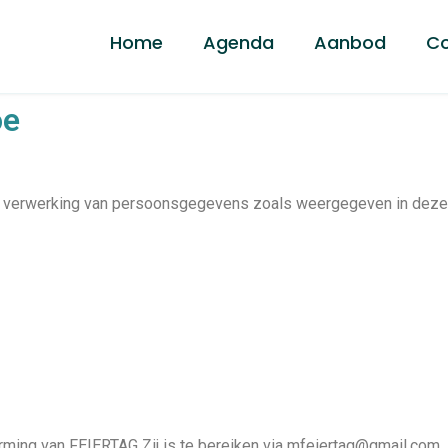
Home
Agenda
Aanbod
Co
oe
de verwerking van persoonsgegevens zoals weergegeven in deze 
rming van FEIERTAG Zij is te bereiken via mfeiertag@gmail.com