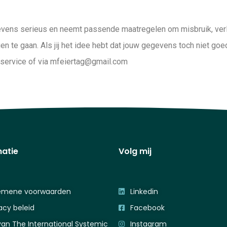
vens serieus en neemt passende maatregelen om misbruik, ver
te gaan. Als jij het idee hebt dat jouw gegevens toch niet goed 
nservice of via mfeiertag@gmail.com
matie
Volg mij
emene voorwaarden
Linkedin
acy beleid
Facebook
van The International Systemic
Instagram