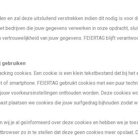
n en zal deze uitsluitend verstrekken indien dit nodig is voor 
 Met bedrijven die jouw gegevens verwerken in onze opdracht, s
 vertrouwelijkheid van jouw gegevens. FEIERTAG blijft verantwo
j gebruiken
racking cookies. Een cookie is een klein tekstbestand dat bij h
t of smartphone. FEIERTAG gebruikt cookies met een puur techni
d jouw voorkeursinstellingen onthouden worden. Deze cookies wo
aast plaatsen we cookies die jouw surfgedrag bijhouden zodat 
 wij je al geïnformeerd over deze cookies en hebben we je toe
tbrowser zo in te stellen dat deze geen cookies meer opslaat. Da